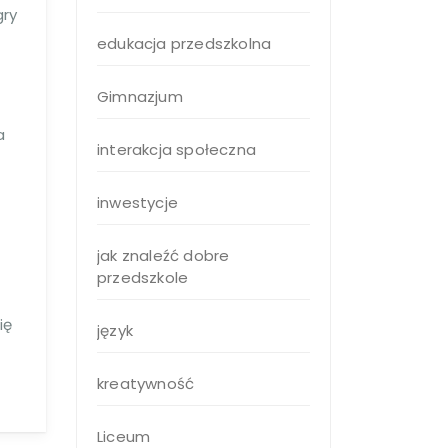
gry
edukacja przedszkolna
Gimnazjum
a
interakcja społeczna
inwestycje
jak znaleźć dobre
przedszkole
ię
język
kreatywność
Liceum