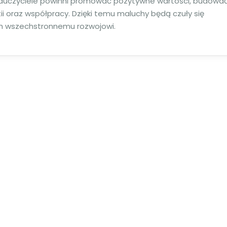
auczyciele powinni promować pozytywne wartości, budowa
ii oraz współpracy. Dzięki temu maluchy będą czuły się
ich wszechstronnemu rozwojowi.