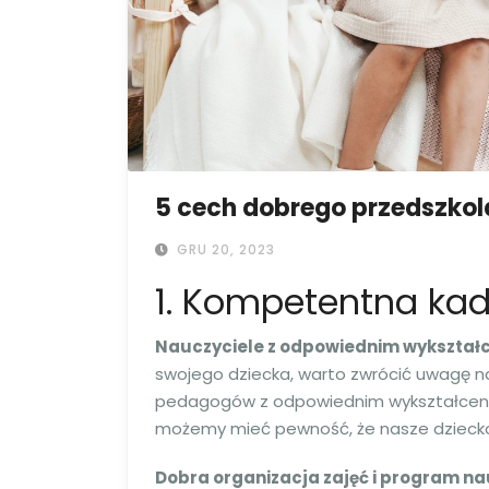
5 cech dobrego przedszkol
GRU 20, 2023
1. Kompetentna ka
Nauczyciele z odpowiednim wykształ
swojego dziecka, warto zwrócić uwagę na 
pedagogów z odpowiednim wykształcenie
możemy mieć pewność, że nasze dziecko 
Dobra organizacja zajęć i program n