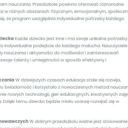
ram nauczania. Przedszkole powinno oferować różnorodne
cka w różnych obszarach: fizycznym, emocjonalnym, społecz
 się, że program uwzględnia indywidualne potrzeby każdego
ziecka
Każde dziecko jest inne i ma swoje unikalne potrzeby.
ło indywidualne podejście do każdego malucha. Nauczyciele
 nauczania i aktywności do możliwości i zainteresowań
swoje talenty i umiejętności w sposób efektywny i
czania
W dzisiejszych czasach edukacja stale się rozwija,
ało świadomość i korzystało z nowoczesnych metod nauczan
 nowych technologii, gier edukacyjnych, kreatywnych zaję
 Dzięki temu dziecko będzie miało szansę rozwijać się w
chowawczych
W dobrym przedszkolu ważne jest stosowanie