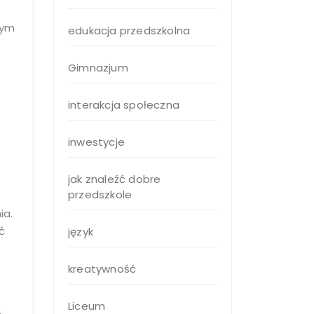
nym
edukacja przedszkolna
Gimnazjum
interakcja społeczna
inwestycje
jak znaleźć dobre
przedszkole
ia.
ć
język
kreatywność
Liceum